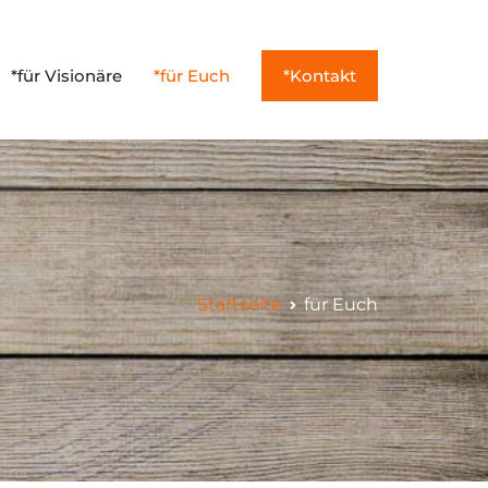
*für Visionäre
*für Euch
*Kontakt
musmanagement
Startseite
für Euch